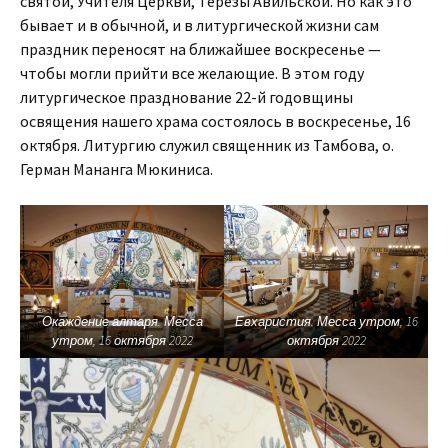
святой, Учителя Церкви, Терезы Авильской. Но как это
бывает и в обычной, и в литургической жизни сам
праздник переносят на ближайшее воскресенье —
чтобы могли прийти все желающие. В этом году
литургическое празднование 22-й годовщины
освящения нашего храма состоялось в воскресенье, 16
октября. Литургию служил священник из Тамбова, о.
Герман Мананга Мюкиниса.
Окаждение алтаря. Месса
Евхаристия. Месса утром, 16
утром, 16 октября 2022
октября 2022