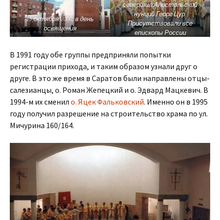
совершил Апостольский
нунций Георг Цур.
15 октября 2000, в день
Присутствовали все
освящения
епископы России
В 1991 году обе группы предприняли попытки
регистрации прихода, и таким образом узнали друг о
друге. В это же время в Саратов были направлены отцы-
салезианцы, о. Роман Жепецкий и о. Эдвард Мацкевич. В
1994-м их сменил
о. Яцек Фальковский
. Именно он в 1995
году получил разрешение на строительство храма по ул.
Мичурина 160/164.