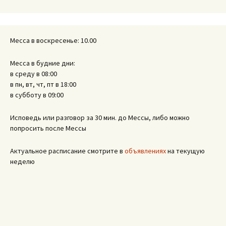
записям
Месса в воскресенье: 10.00
Месса в будние дни:
в среду в 08:00
в пн, вт, чт, пт в 18:00
в субботу в 09:00
Исповедь или разговор за 30 мин. до Мессы, либо можно
попросить после Мессы
Актуальное расписание смотрите в
объявлениях
на текущую
неделю