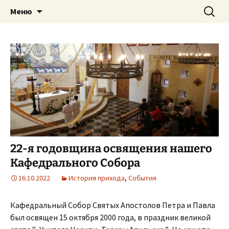
Приход святого Климента
Перейти
Найти:
Римско-католическая
Меню
к
церковь в Саратове
содержимому
22-я годовщина освящения нашего
Кафедрального Собора
16.10.2022
История прихода
,
События
Кафедральный Собор Святых Апостолов Петра и Павла
был освящен 15 октября 2000 года, в праздник великой