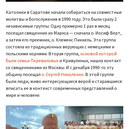
Католики в Саратове начали собираться на совместные
молитвы и богослужения в 1990 году. Это были сразу 2
независимые группы. Одну примерно 1 раз в месяц
посещал священник из Маркса — сначала о. Иосиф Верт,
а затем его преемник, о. Клеменс Пиккель. Эта группа
состояла из традиционных верующих с немецкими и
польскими корнями. Вторая группа,
основой которой
были семьи Переваловых
и Кривулиных, нашла контакт
со священниками из Москвы. И с декабря 1990-го эту
общину посещал
о. Сергей Николенко
. В этой группе
были люди, живо интересующиеся верой и старавшиеся
вписать ее в контекст современных представлений о
мире и человеке.
15 октября 2000. Освящение