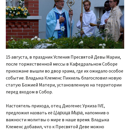
15 августа, в праздник Успения Пресвятой Девы Марии,
после торжественной мессы в Кафедральном Соборе
прихожане вышли во двор храма, где их ожидало особое
событие. Владыка Клеменс Пиккель благословил новую
статую Божией Матери, установленную на территории
перед входом в Собор.
Настоятель прихода, отец Диогенес Уркиза IVE,
предложил назвать её
Царица Мира
, напомнив о
важности молитвы о мире в наше время. Владыка
Клеменс добавил, что к Пресвятой Деве можно