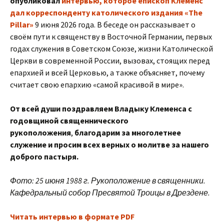
опубликовал
интервью, которое епископ Клеменс
дал корреспонденту католического издания «The
Pillar»
9 июня 2026 года. В беседе он рассказывает о
своём пути к священству в Восточной Германии, первых
годах служения в Советском Союзе, жизни Католической
Церкви в современной России, вызовах, стоящих перед
епархией и всей Церковью, а также объясняет, почему
считает свою епархию «самой красивой в мире».
От всей души поздравляем Владыку Клеменса с
годовщиной священнического
рукоположения
,
благодарим за многолетнее
служение и просим всех верных о молитве за нашего
доброго пастыря.
Фото: 25 июня 1988 г. Рукоположение в священники.
Кафедральный собор Пресвятой Троицы в Дрездене.
Читать интервью в формате PDF