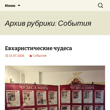
Приход святого Климента
Перейти
Найти:
Римско-католическая
Меню
к
церковь в Саратове
содержимому
Архив рубрики: События
Евхаристические чудеса
15.07.2026
События