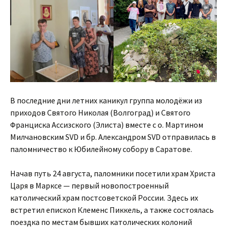
В последние дни летних каникул группа молодёжи из
приходов Святого Николая (Волгоград) и Святого
Франциска Ассизского (Элиста) вместе с о. Мартином
Милчановским SVD и бр. Александром SVD отправилась в
паломничество к Юбилейному собору в Саратове.
Начав путь 24 августа, паломники посетили храм Христа
Царя в Марксе — первый новопостроенный
католический храм постсоветской России. Здесь их
встретил епископ Клеменс Пиккель, а также состоялась
поездка по местам бывших католических колоний