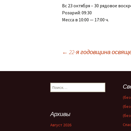
Вс 23 октября – 30 рядовое воск
Розарий: 09:30
Месса в 10:00 — 17:00 ч.
Навигация
←
22-я годовщина освящ
по
Найти:
Св
записям
(без
(без
Архивы
(без
Спас
Август 2026