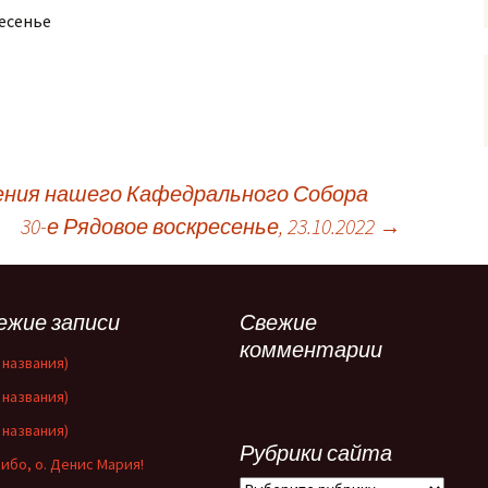
ресенье
ения нашего Кафедрального Собора
30-е Рядовое воскресенье, 23.10.2022
→
ежие записи
Свежие
комментарии
 названия)
 названия)
 названия)
Рубрики сайта
ибо, о. Денис Мария!
Рубрики