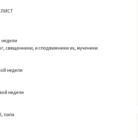
ГЕЛИСТ
й недели
ог, священники, и сподвижники их, мученики
вой недели
овой недели
I, папа