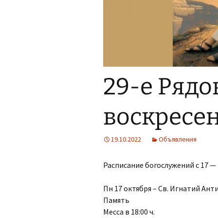
Органисты
Партнерский приход в
Дрездене
29-е Рядо
воскресень
19.10.2022
Объявления
Расписание богослужений с 17 — 
Пн 17 октября – Св. Игнатий Ант
Память
Месса в 18:00 ч.