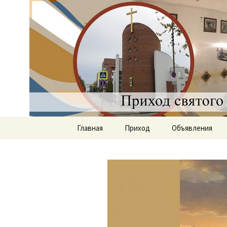
Приход святого Климент
Римско-к
Саратове
Перейти
Главная
Приход
Объявления
к
содержимому
Документы
История прихода
Наши священники
Группы