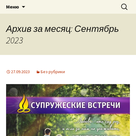
Приход святого Климента
Перейти
Найти:
Римско-католическая
Меню
к
церковь в Саратове
содержимому
Архив за месяц: Сентябрь
2023
27.09.2023
Без рубрики