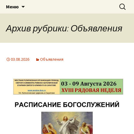
Приход святого Климента
Перейти
Найти:
Римско-католическая
Меню
к
церковь в Саратове
содержимому
Архив рубрики: Объявления
03.08.2026
Объявления