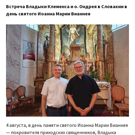
Встреча Владыки Клеменса и о. Ондрея в Словакии в
день святого Иоанна Марии Вианнея
4 августа, в день памяти святого Иоанна Марии Вианнея
— покровителя приходских священников, Владыка