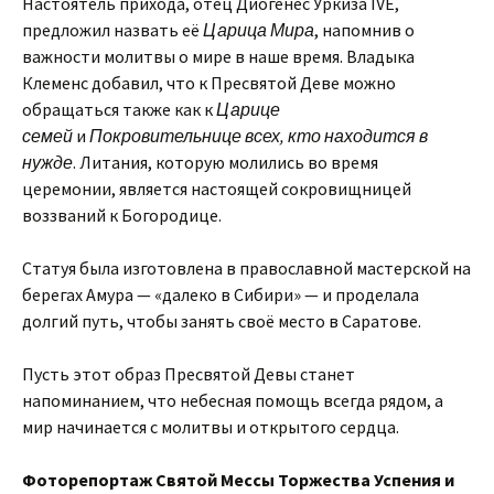
Настоятель прихода, отец Диогенес Уркиза IVE,
предложил назвать её
Царица Мира
, напомнив о
важности молитвы о мире в наше время. Владыка
Клеменс добавил, что к Пресвятой Деве можно
обращаться также как к
Царице
семей
и
Покровительнице всех, кто находится в
нужде
. Литания, которую молились во время
церемонии, является настоящей сокровищницей
воззваний к Богородице.
Статуя была изготовлена в православной мастерской на
берегах Амура — «далеко в Сибири» — и проделала
долгий путь, чтобы занять своё место в Саратове.
Пусть этот образ Пресвятой Девы станет
напоминанием, что небесная помощь всегда рядом, а
мир начинается с молитвы и открытого сердца.
Фоторепортаж Святой Мессы Торжества Успения и