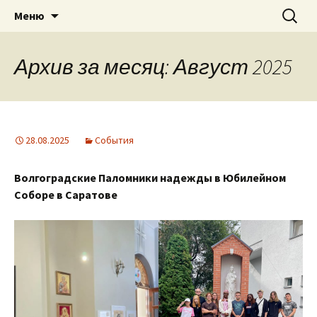
Приход святого Климента
Перейти
Найти:
Римско-католическая
Меню
к
церковь в Саратове
содержимому
Архив за месяц: Август 2025
28.08.2025
События
Волгоградские Паломники надежды в Юбилейном
Соборе в Саратове