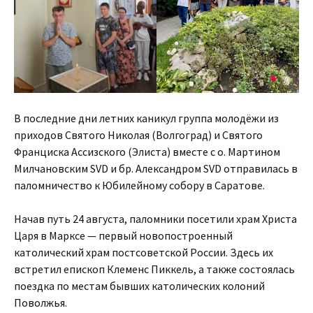
В последние дни летних каникул группа молодёжи из
приходов Святого Николая (Волгоград) и Святого
Франциска Ассизского (Элиста) вместе с о. Мартином
Милчановским SVD и бр. Александром SVD отправилась в
паломничество к Юбилейному собору в Саратове.
Начав путь 24 августа, паломники посетили храм Христа
Царя в Марксе — первый новопостроенный
католический храм постсоветской России. Здесь их
встретил епископ Клеменс Пиккель, а также состоялась
поездка по местам бывших католических колоний
Поволжья.