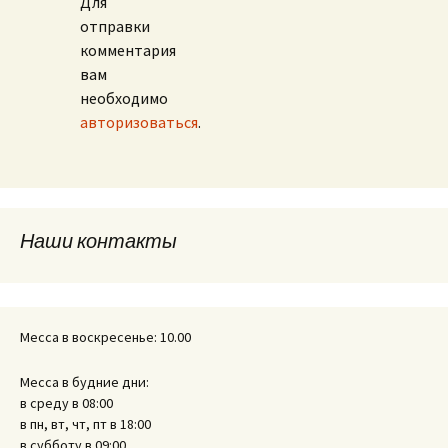
Для
отправки
комментария
вам
необходимо
авторизоваться
.
Наши контакты
Месса в воскресенье: 10.00
Месса в будние дни:
в среду в 08:00
в пн, вт, чт, пт в 18:00
в субботу в 09:00