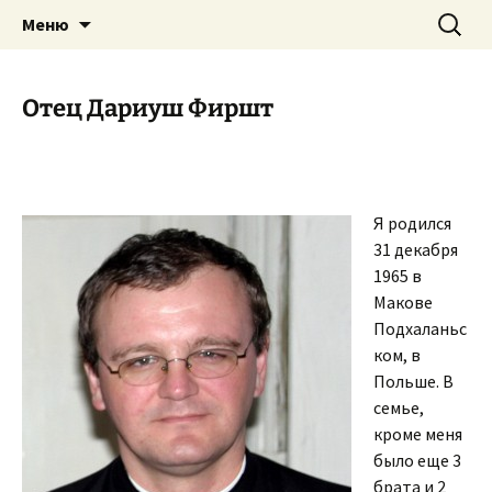
Приход святого Климента
Перейти
Найти:
Римско-католическая
Меню
к
церковь в Саратове
содержимому
Отец Дариуш Фиршт
Я родился
31 декабря
1965 в
Макове
Подхаланьс
ком, в
Польше. В
семье,
кроме меня
было еще 3
брата и 2