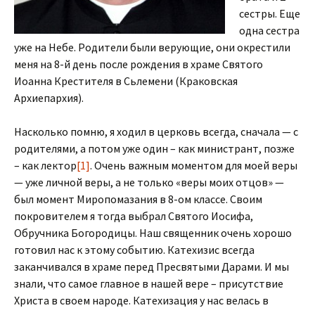
сестры. Еще
одна сестра
уже на Небе. Родители были верующие, они окрестили
меня на 8-й день после рождения в храме Святого
Иоанна Крестителя в Сьлемени (Краковская
Архиепархия).
Насколько помню, я ходил в церковь всегда, сначала — с
родителями, а потом уже один – как министрант, позже
– как лектор
[1]
. Очень важным моментом для моей веры
— уже личной веры, а не только «веры моих отцов» —
был момент Миропомазания в 8-ом классе. Своим
покровителем я тогда выбрал Святого Иосифа,
Обручника Богородицы. Наш священник очень хорошо
готовил нас к этому событию. Катехизис всегда
заканчивался в храме перед Пресвятыми Дарами. И мы
знали, что самое главное в нашей вере – присутствие
Христа в своем народе. Катехизация у нас велась в