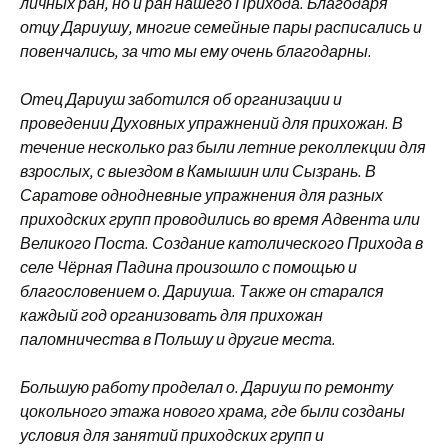
личных ран, но и ран нашего Прихода. Благодаря
отцу Дариушу, многие
семейные пары расписались и
повенчались, за что мы ему очень благодарны.
Отец Дариуш заботился об организации и
проведении Духовных упражнений для прихожан. В
течение несколько раз были летние реколлекции для
взрослых, с выездом в Камышин или Сызрань. В
Саратове однодневные упражнения для разных
приходских групп проводились во время Адвента или
Великого Поста. Создание католического Прихода в
селе Чёрная Падина произошло с помощью и
благословением о. Дариуша. Также он старался
каждый год организовать для прихожан
паломничества в Польшу и другие места.
Большую работу проделал о. Дариуш по ремонту
цокольного этажа нового храма, где были созданы
условия для занятий приходских групп и