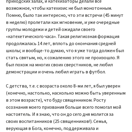
приходских залах, и катехизаторы делали все
возможное, чтобы катехизис не был монотонным.
Помню, было так интересно, что эти встречи (45 минут
в неделю) пролетали как мгновение, и уже очередные
группы молодежи и детей ожидали своего
«катехетического часа». Такая религиозная формация
продолжалась 14 лет, вплоть до окончания средней
школы; и вообще-то думаю, что я уже тогда должен был
стать святым, но, к сожалению этого не произошло. Я
был похож на многих своих сверстников, не любил
демонстрации и очень любил играть в футбол.
С детства, т.е. с возраста около 8-ми лет, я был уверен
(конечно, настолько, насколько можно быть уверенным
в этом возрасте), что буду священником. Росту
осознания моего призвания больше всего помогал мой
настоятель. И я знаю, что он до сего дня молится за
своих воспитанников (25 священников!). Семья,
верующая в Бога, конечно, поддерживала и