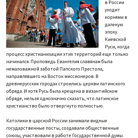
в России
уходит
корнями в
далекую
эпоху
Киевской
Руси, когда
процесс христианизации этих территорий еще только
начинался. Проповедь Евангелия славянам была
немаловажной заботой Папского Престола,
направлявшего на Восток миссионеров. В
древнерусских городах строились церкви латинского
обряда. И хотя Русь была крещена в византийском
обряде, нельзя однозначно сказать, что латинское
христианство было отвергнуто полностью.
Католики в царской России занимали видные
государственные посты, создавали общественные
союзы, участвовали в работе Государственной думы.