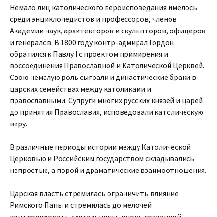
Немало лиц католического вероисповедания имелось
среди энциклопедистов и профессоров, членов
Академии наук, архитекторов и скульпторов, офицеров
и генералов. В 1800 году контр-адмирал Гордон
обратился к Павлу I с проектом примирения и
воссоединения Православной и Католической Церквей.
Свою немалую роль сыграли и династические браки в
царских семействах между католиками и
православными. Супруги многих русских князей и царей
до принятия Православия, исповедовали католическую
веру.
В различные периоды истории между Католической
Церковью и Российским государством складывались
непростые, а порой и драматические взаимоотношения.
Царская власть стремилась ограничить влияние
Римского Папы и стремилась до мелочей
контролировать деятельность вновь созданной