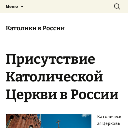
Приход святого Климента
Перейти
Найти:
Римско-католическая
Меню
к
церковь в Саратове
содержимому
Католики в России
Присутствие
Католической
Церкви в России
Католическ
ая Церковь