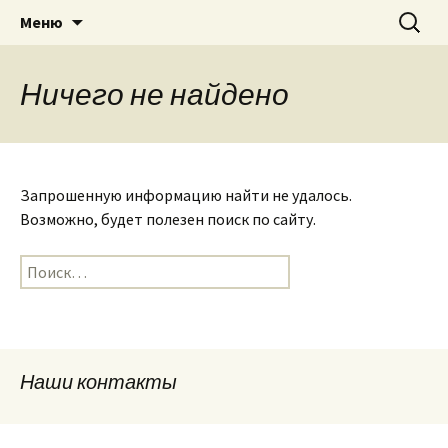
Приход святого Климента
Перейти
Найти:
Римско-католическая
Меню
к
церковь в Саратове
содержимому
Ничего не найдено
Запрошенную информацию найти не удалось.
Возможно, будет полезен поиск по сайту.
Найти:
Наши контакты