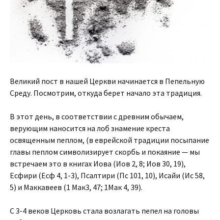
Великий пост в нашей Церкви начинается в Пепельную
Среду. Посмотрим, откуда берет начало эта традиция.
В этот день, в соответствии с древним обычаем,
верующим наносится на лоб знамение креста
освященным пеплом, (в еврейской традиции посыпание
главы пеплом символизирует скорбь и покаяние — мы
встречаем это в книгах Иова (Иов 2, 8; Иов 30, 19),
Есфири (Есф 4, 1-3), Псалтири (Пс 101, 10), Исайи (Ис 58,
5) и Маккавеев (1 Мак3, 47; 1Мак 4, 39).
С 3-4 веков Церковь стала возлагать пепел на головы