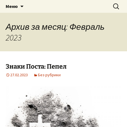
Приход святого Климента
Перейти
Найти:
Римско-католическая
Меню
к
церковь в Саратове
содержимому
Архив за месяц: Февраль
2023
Знаки Поста: Пепел
27.02.2023
Без рубрики