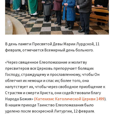
В день памяти Пресвятой Девы Марии Лурдской, 11
февраля, отмечается Всемирный день больного.
«Через священное Елеопомазание и молитву
пресвитеров вся Церковь препоручает болящих
Господу, страждущему и прославленному, чтобы Он
облегчил их немощи и спас их; более того, она
напутствует их, чтобы через свободное приобщение к
Страстям и смерти Христа, они содействовали благу
Народа Божия»
(Катехизис Католической Церкви 1499
).
В нашем приходе Таинство Елеопомазания было
уделено после воскресной Литургии, 12 февраля.