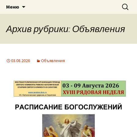
Приход святого Климента
Перейти
Найти:
Римско-католическая
Меню
к
церковь в Саратове
содержимому
Архив рубрики: Объявления
03.08.2026
Объявления