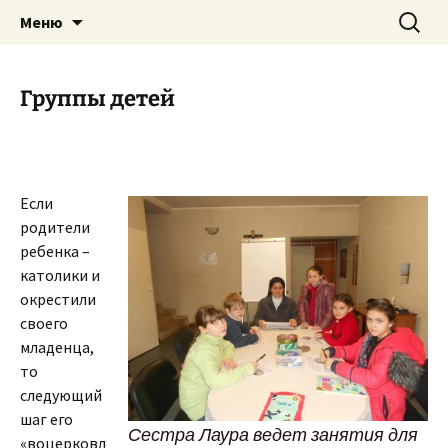
Приход святого Климента
Перейти
Найти:
Римско-католическая
Меню
к
церковь в Саратове
содержимому
Группы детей
Если
родители
ребенка –
католики и
окрестили
своего
младенца,
то
следующий
шаг его
Сестра Лаура ведет занятия для
«воцерковл