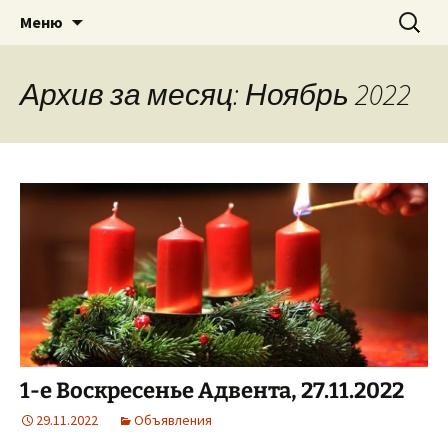
Приход святого Климента
Перейти
Найти:
Римско-католическая
Меню
к
церковь в Саратове
содержимому
Архив за месяц: Ноябрь 2022
1-е Воскресенье Адвента, 27.11.2022
29.11.2022
Объявления