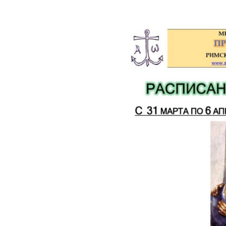
Органисты
Партнерский приход в
Дрездене