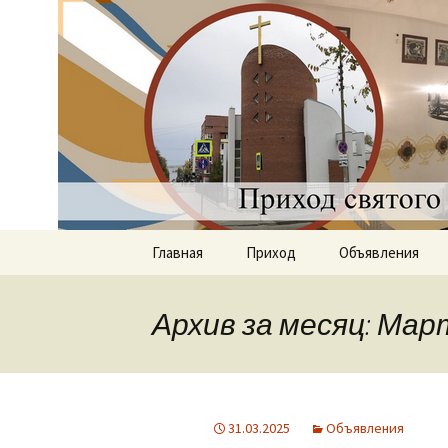
Приход святого Климент
Римско-к
Саратове
Перейти
Главная
Приход
Объявления
к
содержимому
Документы
Архив за месяц: Мар
История прихода
Наши священники
31.03.2025
Объявления
Группы