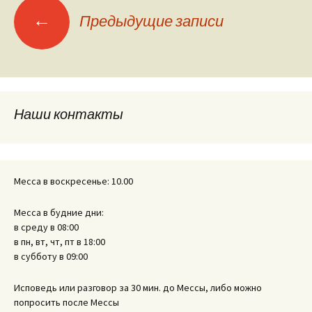
Навигация
←
Предыдущие записи
по
записям
Наши контакты
Месса в воскресенье: 10.00
Месса в будние дни:
в среду в 08:00
в пн, вт, чт, пт в 18:00
в субботу в 09:00
Исповедь или разговор за 30 мин. до Мессы, либо можно
попросить после Мессы