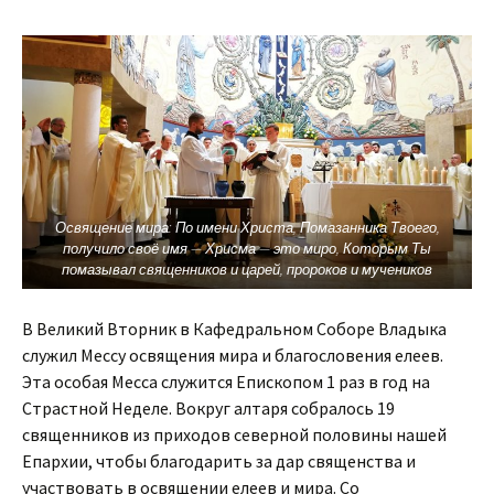
Освящение мира: По имени Христа, Помазанника Твоего,
получило своё имя — Хрисма — это миро, Которым Ты
помазывал священников и царей, пророков и мучеников
В Великий Вторник в Кафедральном Соборе Владыка
служил Мессу освящения мира и благословения елеев.
Эта особая Месса служится Епископом 1 раз в год на
Страстной Неделе. Вокруг алтаря собралось 19
священников из приходов северной половины нашей
Епархии, чтобы благодарить за дар священства и
участвовать в освящении елеев и мира. Со