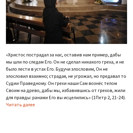
«Христос пострадал за нас, оставив нам пример, дабы
мы шли по следам Его. Он не сделал никакого греха, и не
было лести в устах Его. Будучи злословим, Он не
злословил взаимно; страдая, не угрожал, но предавал то
Судии Праведному. Он грехи наши Сам вознёс телом
Своим на древо, дабы мы, избавившись от грехов, жили
для правды: ранами Его вы исцелились» (1Петр 2, 21-24).
Читать далее