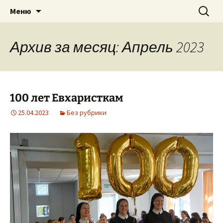
Приход святого Климента
Перейти
Найти:
Римско-католическая
Меню
к
церковь в Саратове
содержимому
Архив за месяц: Апрель 2023
100 лет Евхаристкам
25.04.2023
Без рубрики