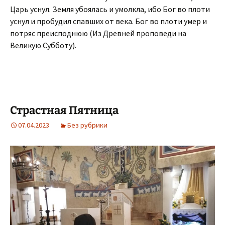
Царь уснул. Земля убоялась и умолкла, ибо Бог во плоти
уснул и пробудил спавших от века. Бог во плоти умер и
потряс преисподнюю (Из Древней проповеди на
Великую Субботу).
Страстная Пятница
07.04.2023
Без рубрики