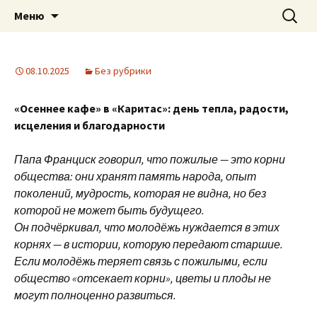
Приход святого Климента
Перейти
Найти:
Римско-католическая
Меню
к
церковь в Саратове
содержимому
08.10.2025
Без рубрики
«Осеннее кафе» в «Каритас»: день тепла, радости,
исцеления и благодарности
Папа Франциск говорил, что пожилые — это корни
общества: они хранят память народа, опыт
поколений, мудрость, которая не видна, но без
которой не может быть будущего.
Он подчёркивал, что молодёжь нуждается в этих
корнях — в истории, которую передают старшие.
Если молодёжь теряет связь с пожилыми, если
общество «отсекает корни», цветы и плоды не
могут полноценно развиться.