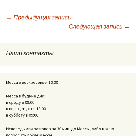
Навигация
←
Предыдущая запись
Следующая запись
→
по
Наши контакты
записям
Месса в воскресенье: 10.00
Месса в будние дни:
в среду в 08:00
в пн, вт, чт, пт в 18:00
в субботу в 09:00
Исповедь или разговор за 30 мин. до Мессы, либо можно
попросить после Мессы