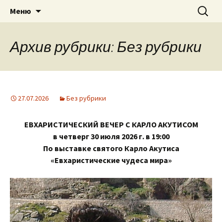
Приход святого Климента
Перейти
Найти:
Римско-католическая
Меню
к
церковь в Саратове
содержимому
Архив рубрики: Без рубрики
27.07.2026
Без рубрики
ЕВХАРИСТИЧЕСКИЙ ВЕЧЕР С КАРЛО АКУТИСОМ
в четверг 30 июля 2026 г. в 19:00
По выставке святого Карло Акутиса
«Евхаристические чудеса мира»