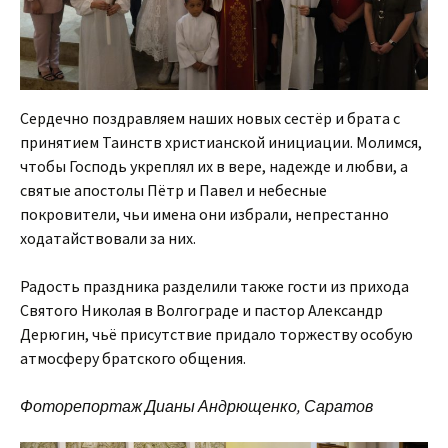
Сердечно поздравляем наших новых сестёр и брата с
принятием Таинств христианской инициации. Молимся,
чтобы Господь укреплял их в вере, надежде и любви, а
святые апостолы Пётр и Павел и небесные
покровители, чьи имена они избрали, непрестанно
ходатайствовали за них.
Радость праздника разделили также гости из прихода
Святого Николая в Волгограде и пастор Александр
Дерюгин, чьё присутствие придало торжеству особую
атмосферу братского общения.
Фоторепортаж Дианы Андрющенко, Саратов