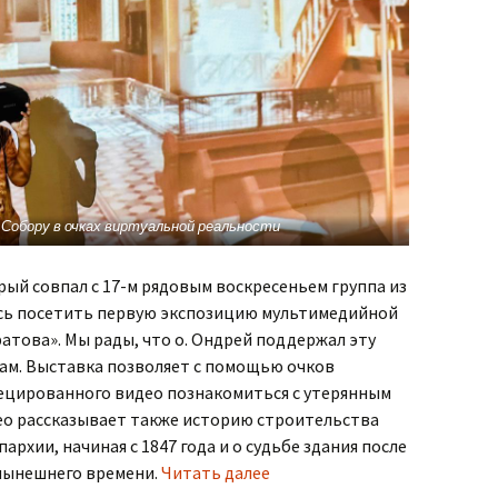
 Собору в очках виртуальной реальности
ый совпал с 17-м рядовым воскресеньем группа из
сь посетить первую экспозицию мультимедийной
това». Мы рады, что о. Ондрей поддержал эту
нам. Выставка позволяет с помощью очков
ецированного видео познакомиться с утерянным
ео рассказывает также историю строительства
архии, начиная с 1847 года и о судьбе здания после
 нынешнего времени.
Читать далее