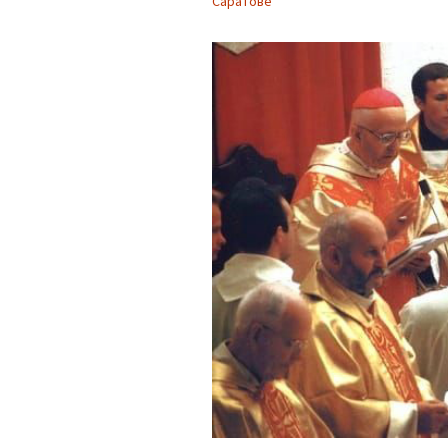
Саратове
Органисты
Партнерский приход в
Дрездене