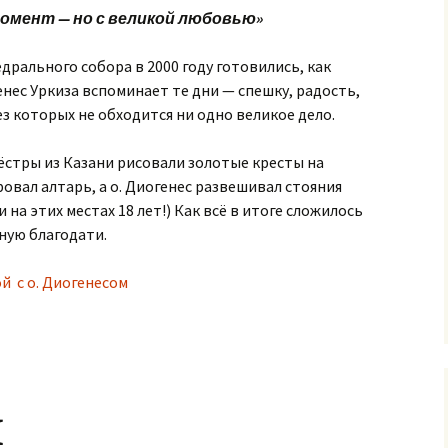
момент — но с великой любовью»
рального собора в 2000 году готовились, как
енес Уркиза вспоминает те дни — спешку, радость,
ез которых не обходится ни одно великое дело.
сёстры из Казани рисовали золотые кресты на
ровал алтарь, а о. Диогенес развешивал стояния
 на этих местах 18 лет!) Как всё в итоге сложилось
ную благодати.
 с о. Диогенесом
я