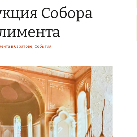
укция Собора
Климента
мента в Саратове
,
События