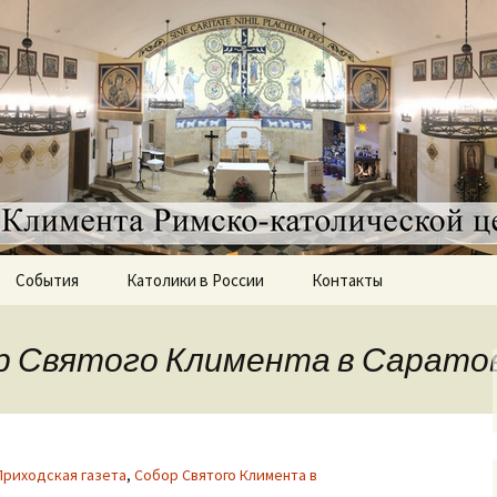
а
атолическая це
События
Католики в России
Контакты
История епархии
святого Климента
ор Святого Климента в Сарато
Возрождение
католичества в
Саратове
Отец Диогенес Уркиза
Приходская газета
,
Собор Святого Климента в
Отец Ондрей Славик
Группа „Lectio divina“