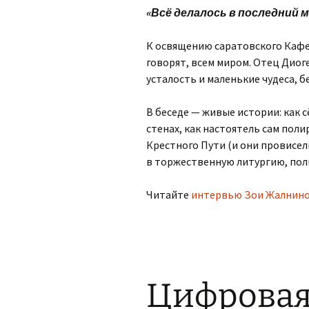
«Всё делалось в последний 
К освящению саратовского Кафед
говорят, всем миром. Отец Диог
усталость и маленькие чудеса, б
В беседе — живые истории: как 
стенах, как настоятель сам поли
Крестного Пути (и они провисели
в торжественную литургию, пол
Читайте
интервью Зои Жалниной
Цифрова