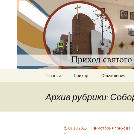
Приход святого Климент
Римско-к
Саратове
Перейти
Главная
Приход
Объявления
к
содержимому
Документы
Архив рубрики: Соб
История прихода
Наши священники
08.10.2025
История прихода
,
Группы