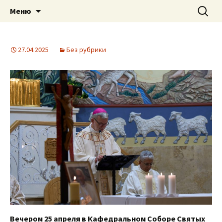
Приход святого Климента
Перейти
Найти:
Римско-католическая
Меню
к
церковь в Саратове
содержимому
27.04.2025
Без рубрики
Вечером 25 апреля в Кафедральном Соборе Святых