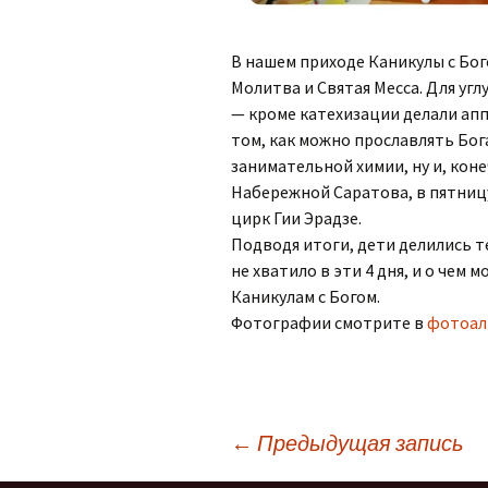
В нашем приходе Каникулы с Бого
Молитва и Святая Месса. Для угл
— кроме катехизации делали апп
том, как можно прославлять Бог
занимательной химии, ну и, кон
Набережной Саратова, в пятницу
цирк Гии Эрадзе.
Подводя итоги, дети делились те
не хватило в эти 4 дня, и о чем
Каникулам с Богом.
Фотографии смотрите в
фотоал
Навигация
←
Предыдущая запись