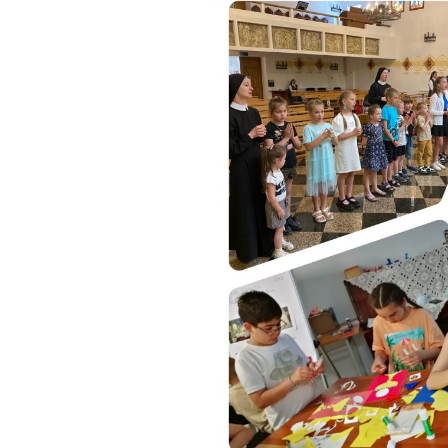
Органисты
Партнерский приход в
Дрездене