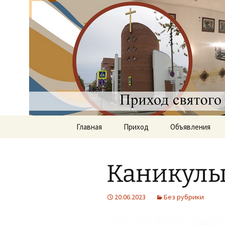
Приход святого Климент
Римско-к
Саратове
Перейти
Главная
Приход
Объявления
к
содержимому
Документы
Каникулы 
История прихода
Наши священники
20.06.2023
Без рубрики
Группы