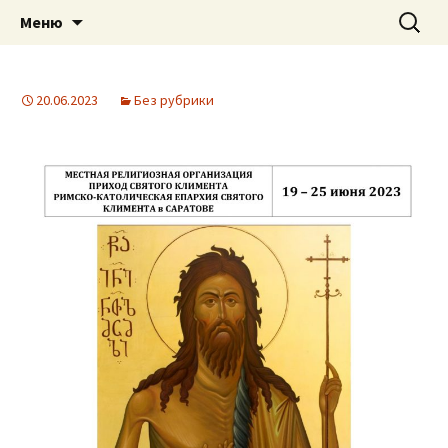
Приход святого Климента
Перейти
Найти:
Римско-католическая
Меню
к
церковь в Саратове
содержимому
20.06.2023
Без рубрики