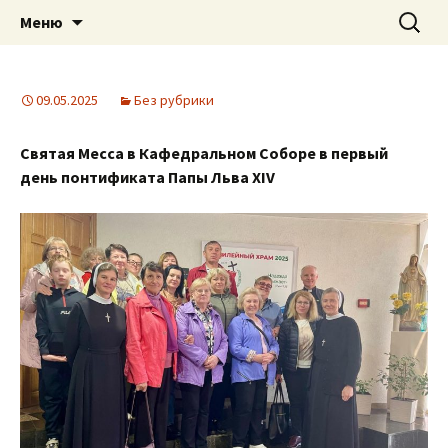
Приход святого Климента
Перейти
Найти:
Римско-католическая
Меню
к
церковь в Саратове
содержимому
09.05.2025
Без рубрики
Святая Месса в Кафедральном Соборе в первый
день понтификата Папы Льва XIV