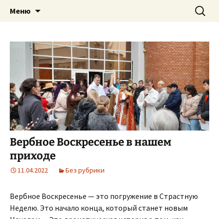
Приход святого Климента
Перейти
Найти:
Римско-католическая
Меню
к
церковь в Саратове
содержимому
Вербное Воскресенье в нашем
приходе
11.04.2022
Без рубрики
Вербное Воскресенье — это погружение в Страстную
Неделю. Это начало конца, который станет новым