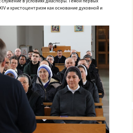
 служение в условиях диаспоры. Темой первых
XIV и христоцентризм как основание духовной и