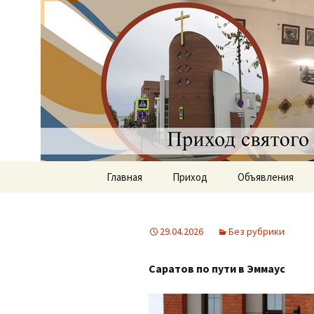
Приход святого Климент
Римско-к
Саратове
Перейти
Главная
Приход
Объявления
к
содержимому
Документы
29.04.2026
Без рубрики
История прихода
Саратов по пути в Эммаус
Наши священники
Группы