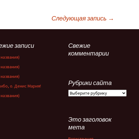
Следующая запись
→
ежие записи
Свежие
комментарии
 названия)
 названия)
 названия)
Рубрики сайта
ибо, о. Денис Мария!
Рубрики
 названия)
сайта
Это заголовок
мета
Регистрация