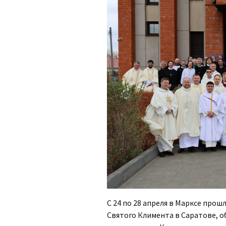
Органисты
Партнерский приход в
Дрездене
С 24 по 28 апреля в Марксе про
Святого Климента в Саратове, 