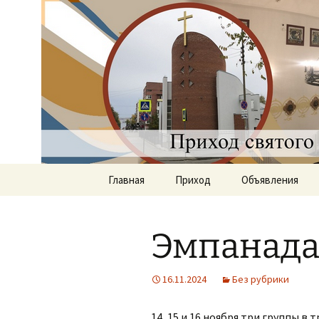
Приход святого Климент
Римско-к
Саратове
Перейти
Главная
Приход
Объявления
к
содержимому
Документы
Эмпанада
История прихода
Наши священники
16.11.2024
Без рубрики
Группы
14, 15 и 16 ноября три группы в