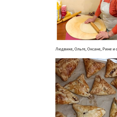
Людвике, Ольге, Оксане, Рине и с