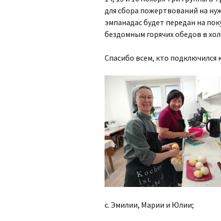
для сбора пожертвований на нуж
Органисты
эмпанадас будет передан на пок
бездомным горячих обедов в хо
Партнерский приход в
Дрездене
Спасибо всем, кто подключился 
с. Эмилии, Марии и Юлии;