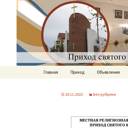
Приход святого Климент
Римско-к
Саратове
Перейти
Главная
Приход
Объявления
к
содержимому
Документы
20.11.2023
Без рубрики
История прихода
Наши священники
Группы