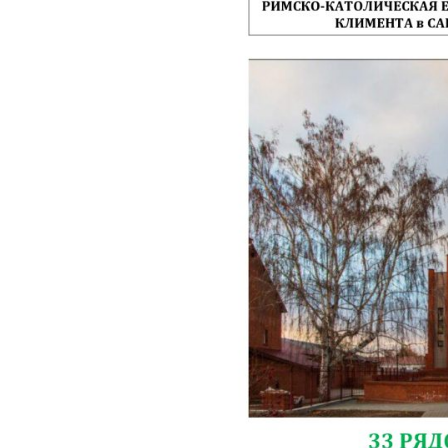
Органисты
Партнерский приход в
Дрездене