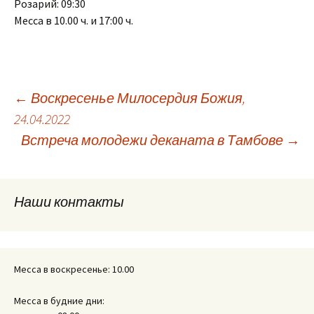
Розарий: 09:30
Месса в 10.00 ч. и 17:00 ч.
Навигация
←
Воскресенье Милосердия Божия,
24.04.2022
Встреча молодежи деканата в Тамбове
→
по
записям
Наши контакты
Месса в воскресенье: 10.00
Месса в будние дни: