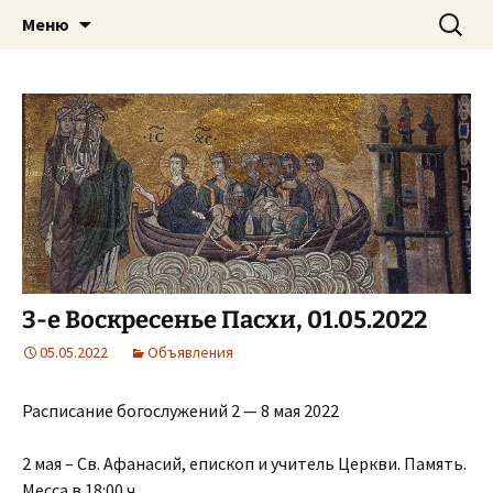
Приход святого Климента
Перейти
Найти:
Римско-католическая
Меню
к
церковь в Саратове
содержимому
3-е Воскресенье Пасхи, 01.05.2022
05.05.2022
Объявления
Расписание богослужений 2 — 8 мая 2022
2 мая – Св. Афанасий, епископ и учитель Церкви. Память.
Месса в 18:00 ч.