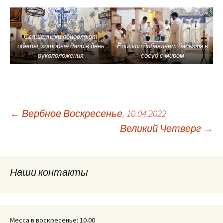
Священники обновляют
обеты, которые дали в день
Епископ добавляет бальзам в
рукоположения
сосуд с миром
Навигация
←
Вербное Воскресенье, 10.04.2022
Великий Четверг
→
по
Наши контакты
записям
Месса в воскресенье: 10.00