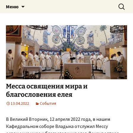
Приход святого Климента
Перейти
Найти:
Римско-католическая
Меню
к
церковь в Саратове
содержимому
Месса освящения мира и
благословения елея
13.04.2022
События
В Великий Вторник, 12 апреля 2022 года, в нашем
Кафедральном соборе Владыка отслужил Мессу