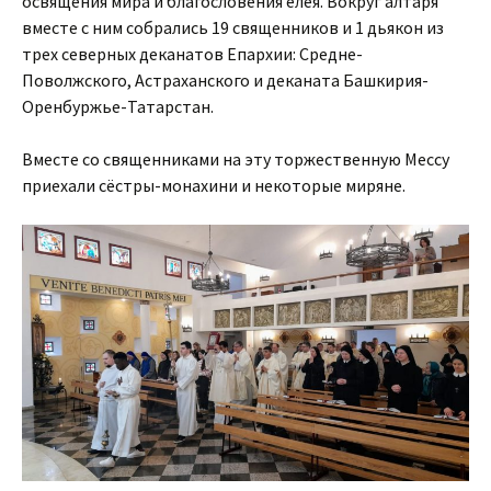
освящения мира и благословения елея. Вокруг алтаря
вместе с ним собрались 19 священников и 1 дьякон из
трех северных деканатов Епархии: Средне-
Поволжского, Астраханского и деканата Башкирия-
Оренбуржье-Татарстан.
Вместе со священниками на эту торжественную Мессу
приехали сёстры-монахини и некоторые миряне.