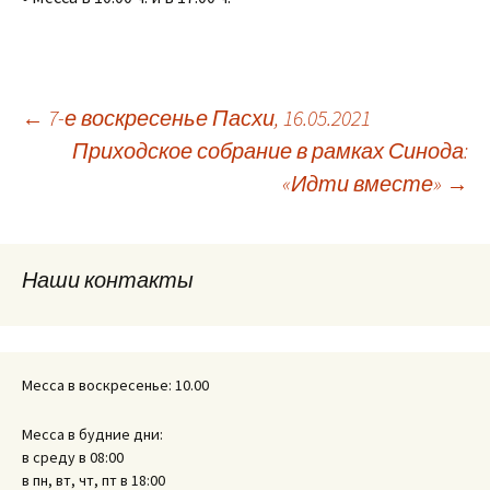
Навигация
←
7-е воскресенье Пасхи, 16.05.2021
Приходское собрание в рамках Синода:
«Идти вместе»
→
по
записям
Наши контакты
Месса в воскресенье: 10.00
Месса в будние дни:
в среду в 08:00
в пн, вт, чт, пт в 18:00