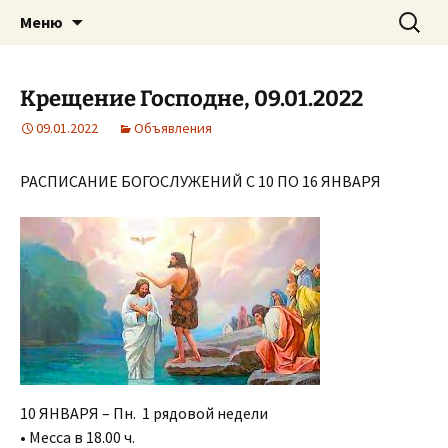
Приход святого Климента
Перейти
Найти:
Римско-католическая
Меню
к
церковь в Саратове
содержимому
Крещение Господне, 09.01.2022
09.01.2022
Объявления
РАСПИСАНИЕ БОГОСЛУЖЕНИЙ С 10 ПО 16 ЯНВАРЯ
10 ЯНВАРЯ – Пн. 1 рядовой недели
• Месса в 18.00 ч.