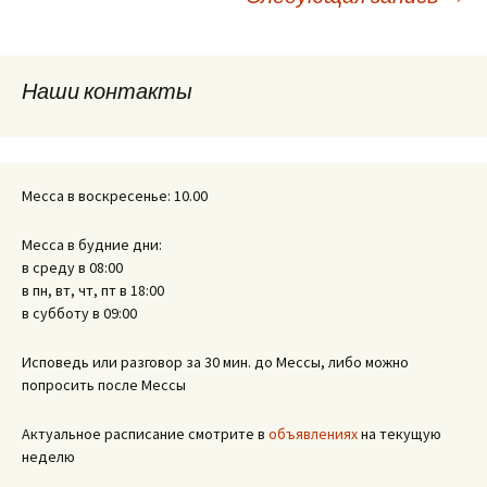
по
Наши контакты
записям
Месса в воскресенье: 10.00
Месса в будние дни:
в среду в 08:00
в пн, вт, чт, пт в 18:00
в субботу в 09:00
Исповедь или разговор за 30 мин. до Мессы, либо можно
попросить после Мессы
Актуальное расписание смотрите в
объявлениях
на текущую
неделю