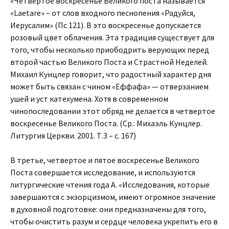
«Четвертое воскресенье Великого поста называется
«Laetare» – от слов входного песнопения «Радуйся,
Иерусалим» (Пс 121). В это воскресенье допускается
розовый цвет облачения. Эта традиция существует для
того, чтобы несколько приободрить верующих перед
второй частью Великого Поста и Страстной Неделей.
Михаил Кунцлер говорит, что радостный характер дня
может быть связан с чином «Еффафа» — отверзанием
ушей и уст катехумена. Хотя в современном
чинопоследовании этот обряд не делается в четвертое
воскресенье Великого Поста. (Ср.: Михаэль Кунцлер.
Литургия Церкви. 2001. Т.3 – с. 167)
В третье, четвертое и пятое воскресенье Великого
Поста совершается исследование, и используются
литургические чтения года А. «Исследования, которые
завершаются с экзорцизмом, имеют огромное значение
в духовной подготовке: они предназначены для того,
чтобы очистить разум и сердце человека укрепить его в