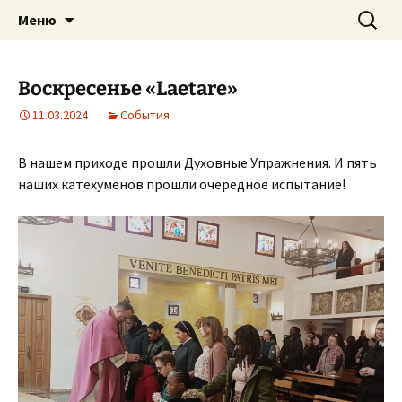
Приход святого Климента
Перейти
Найти:
Римско-католическая
Меню
к
церковь в Саратове
содержимому
Воскресенье «Laetare»
11.03.2024
События
В нашем приходе прошли Духовные Упражнения. И пять
наших катехуменов прошли очередное испытание!