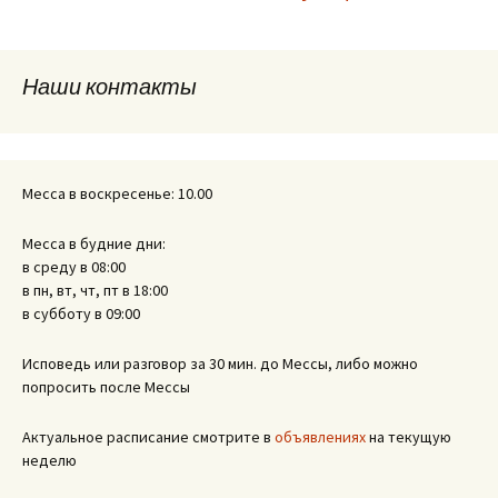
по
Наши контакты
записям
Месса в воскресенье: 10.00
Месса в будние дни:
в среду в 08:00
в пн, вт, чт, пт в 18:00
в субботу в 09:00
Исповедь или разговор за 30 мин. до Мессы, либо можно
попросить после Мессы
Актуальное расписание смотрите в
объявлениях
на текущую
неделю