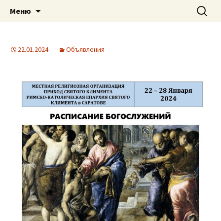
Приход святого Климента
Перейти
Найти:
Римско-католическая
Меню
к
церковь в Саратове
содержимому
22.01.2024
Объявления