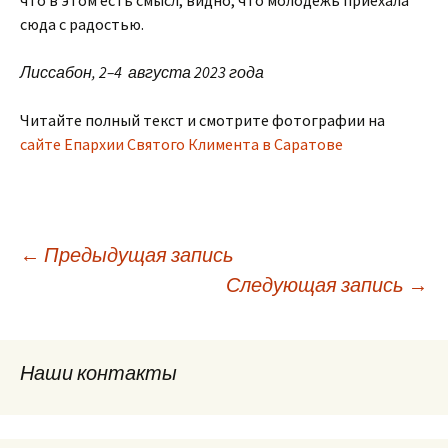
что в этом есть смысл, видно, что молодежь приехала
сюда с радостью.
Лиссабон, 2–4 августа 2023 года
Читайте полный текст и смотрите фотографии на
сайте Епархии Святого Климента в Саратове
Навигация
←
Предыдущая запись
Следующая запись
→
по
Наши контакты
записям