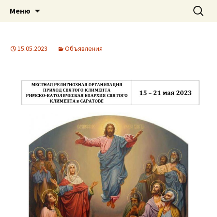
Приход святого Климента
Перейти
Найти:
Римско-католическая
Меню
к
церковь в Саратове
содержимому
15.05.2023
Объявления