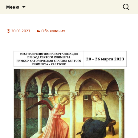
Приход святого Климента
Перейти
Найти:
Римско-католическая
Меню
к
церковь в Саратове
содержимому
20.03.2023
Объявления