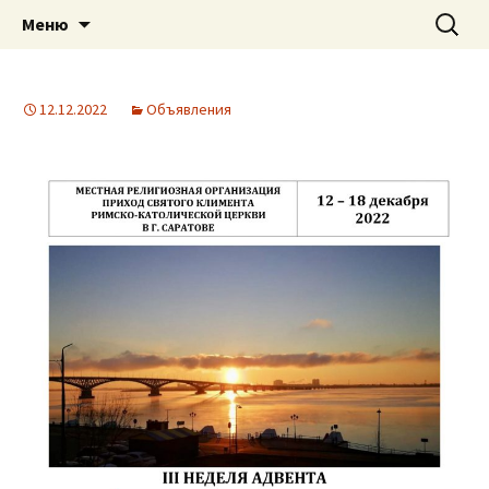
Приход святого Климента
Перейти
Найти:
Римско-католическая
Меню
к
церковь в Саратове
содержимому
12.12.2022
Объявления